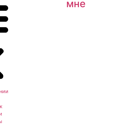
мне
нии
к
и
ы