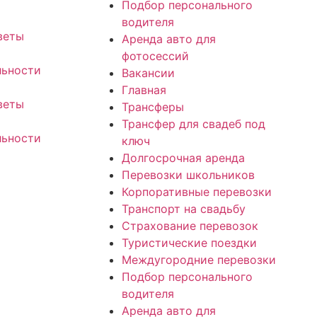
Подбор персонального
водителя
веты
Аренда авто для
фотосессий
льности
Вакансии
Главная
веты
Трансферы
Трансфер для свадеб под
льности
ключ
Долгосрочная аренда
Перевозки школьников
Корпоративные перевозки
Транспорт на свадьбу
Страхование перевозок
Туристические поездки
Междугородние перевозки
Подбор персонального
водителя
Аренда авто для