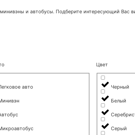
минивэны и автобусы. Подберите интересующий Вас ви
то
Цвет
Легковое авто
Черный
Минивэн
Белый
Автобус
Серебрис
Микроавтобус
Серый