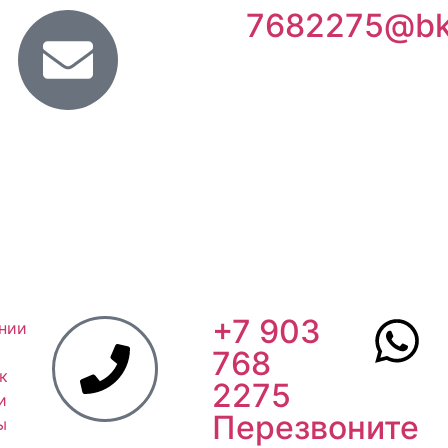
7682275@bk
+7 903
нии
768
к
2275
и
Перезвоните
ы